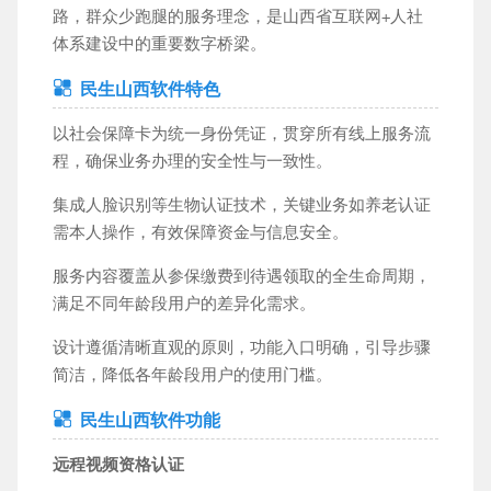
路，群众少跑腿的服务理念，是山西省互联网+人社
休闲益智
模拟经营
音乐舞蹈
飞行射击
体系建设中的重要数字桥梁。
体育竞技
冒险游戏
策略塔防
辅助工具
民生山西软件特色
以社会保障卡为统一身份凭证，贯穿所有线上服务流
程，确保业务办理的安全性与一致性。
工具应用
教育学习
运动健身
社交聊天
集成人脸识别等生物认证技术，关键业务如养老认证
小说漫画
手机购物
导航出行
影音播放
需本人操作，有效保障资金与信息安全。
新闻财经
商务办公
摄影摄像
生活服务
服务内容覆盖从参保缴费到待遇领取的全生命周期，
满足不同年龄段用户的差异化需求。
设计遵循清晰直观的原则，功能入口明确，引导步骤
简洁，降低各年龄段用户的使用门槛。
民生山西软件功能
远程视频资格认证