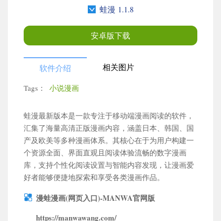
蛙漫 1.1.8
安卓版下载
相关图片
软件介绍
Tags：
小说漫画
蛙漫最新版本是一款专注于移动端漫画阅读的软件，
×
更多栏目
汇集了海量高清正版漫画内容，涵盖日本、韩国、国
产及欧美等多种漫画体系。其核心在于为用户构建一
个资源全面、界面直观且阅读体验流畅的数字漫画
搜索
库，支持个性化阅读设置与智能内容发现，让漫画爱
好者能够便捷地探索和享受各类漫画作品。
漫蛙漫画(网页入口)-MANWA官网版
角色扮演
动作格斗
卡牌策略
赛车竞速
https://manwawang.com/