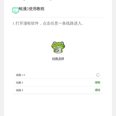
休闲益智
模拟经营
音乐舞蹈
飞行射击
蛙漫2使用教程
体育竞技
冒险游戏
策略塔防
辅助工具
1.打开漫蛙软件，点击任意一条线路进入。
工具应用
教育学习
运动健身
社交聊天
小说漫画
手机购物
导航出行
影音播放
新闻财经
商务办公
摄影摄像
生活服务