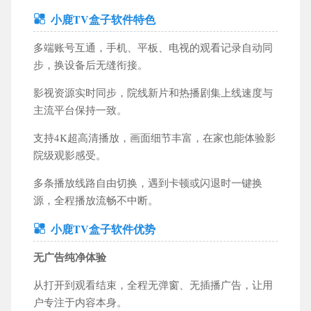
小鹿TV盒子软件特色
休闲益智
模拟经营
音乐舞蹈
飞行射击
多端账号互通，手机、平板、电视的观看记录自动同
体育竞技
冒险游戏
策略塔防
辅助工具
步，换设备后无缝衔接。
影视资源实时同步，院线新片和热播剧集上线速度与
主流平台保持一致。
工具应用
教育学习
运动健身
社交聊天
支持4K超高清播放，画面细节丰富，在家也能体验影
小说漫画
手机购物
导航出行
影音播放
院级观影感受。
新闻财经
商务办公
摄影摄像
生活服务
多条播放线路自由切换，遇到卡顿或闪退时一键换
源，全程播放流畅不中断。
小鹿TV盒子软件优势
无广告纯净体验
从打开到观看结束，全程无弹窗、无插播广告，让用
户专注于内容本身。