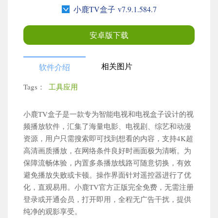
小鹿TV盒子 v7.9.1.584.7
安卓版下载
相关图片
软件介绍
Tags：
工具应用
小鹿TV盒子是一款专为智能电视和电视盒子设计的视
×
更多栏目
频播放软件，汇集了海量电影、电视剧、综艺和动漫
资源，用户只需搜索即可找到想看的内容，支持4K超
高清画质播放，在网络条件良好时画面极为清晰。为
搜索
保障流畅体验，内置多条播放线路可随意切换，有效
避免播放失败或卡顿。操作界面针对遥控器进行了优
化，直观易用。小鹿TV官方正版完全免费，无需注册
登录或开通会员，打开即用，全程无广告干扰，提供
纯净的观影享受。
角色扮演
动作格斗
卡牌策略
赛车竞速