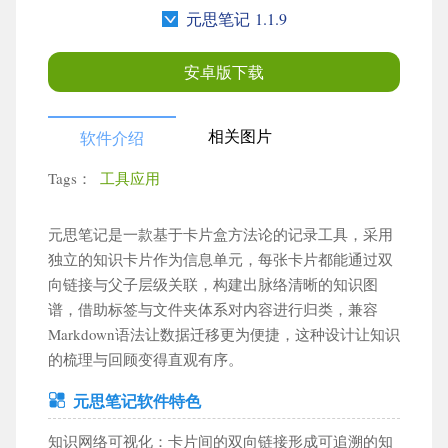
元思笔记 1.1.9
安卓版下载
相关图片
软件介绍
Tags：
工具应用
元思笔记是一款基于卡片盒方法论的记录工具，采用
×
更多栏目
独立的知识卡片作为信息单元，每张卡片都能通过双
向链接与父子层级关联，构建出脉络清晰的知识图
谱，借助标签与文件夹体系对内容进行归类，兼容
搜索
Markdown语法让数据迁移更为便捷，这种设计让知识
的梳理与回顾变得直观有序。
元思笔记软件特色
角色扮演
动作格斗
卡牌策略
赛车竞速
知识网络可视化：卡片间的双向链接形成可追溯的知