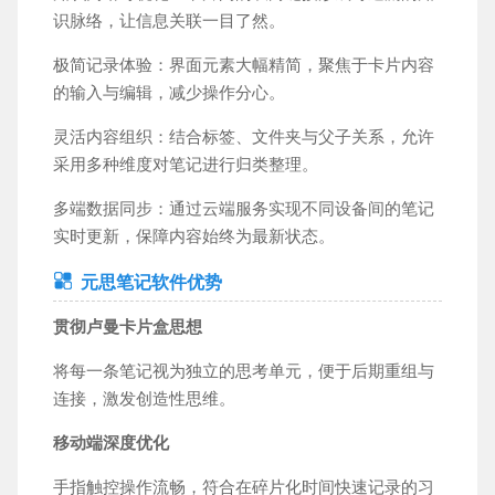
识脉络，让信息关联一目了然。
休闲益智
模拟经营
音乐舞蹈
飞行射击
极简记录体验：界面元素大幅精简，聚焦于卡片内容
体育竞技
冒险游戏
策略塔防
辅助工具
的输入与编辑，减少操作分心。
灵活内容组织：结合标签、文件夹与父子关系，允许
采用多种维度对笔记进行归类整理。
工具应用
教育学习
运动健身
社交聊天
多端数据同步：通过云端服务实现不同设备间的笔记
小说漫画
手机购物
导航出行
影音播放
实时更新，保障内容始终为最新状态。
新闻财经
商务办公
摄影摄像
生活服务
元思笔记软件优势
贯彻卢曼卡片盒思想
将每一条笔记视为独立的思考单元，便于后期重组与
连接，激发创造性思维。
移动端深度优化
手指触控操作流畅，符合在碎片化时间快速记录的习