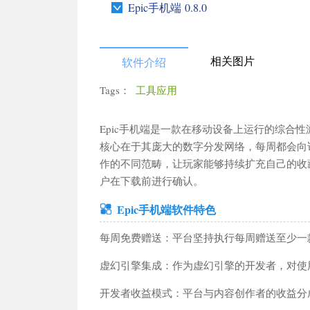
Epic手机端 0.8.0
相关图片
软件介绍
Tags：
工具应用
更多栏目
Epic手机端是一款在移动设备上运行的综合
核心在于其庞大的数字分发网络，每周都会向
作的不同范畴，让玩家能够持续扩充自己的收
搜
户在下载前进行确认。
Epic手机端软件特色
每周免费赠送：平台坚持执行每周赠送至少一
角色扮演
动作格斗
卡牌策略
赛车竞速
休闲益智
模拟
虚幻引擎集成：作为虚幻引擎的开发者，对使
音乐舞蹈
飞行射击
体育竞技
冒险游戏
策略塔防
辅助
开发者收益模式：平台与内容创作者的收益分成