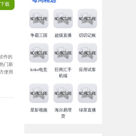
下载
争霸三国
超级直播
叨叨记账
软件的
热门新
koko电竞
巨商汇手
应用试客
方便用
机端
星影视频
海尔易理
绿茶直播
货