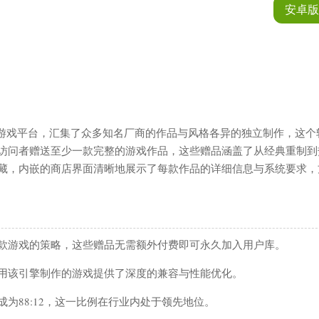
安卓版
×
性游戏平台，汇集了众多知名厂商的作品与风格各异的独立制作，这个
访问者赠送至少一款完整的游戏作品，这些赠品涵盖了从经典重制到
藏，内嵌的商店界面清晰地展示了每款作品的详细信息与系统要求，
索
款游戏的策略，这些赠品无需额外付费即可永久加入用户库。
经营
用该引擎制作的游戏提供了深度的兼容与性能优化。
工具
为88:12，这一比例在行业内处于领先地位。