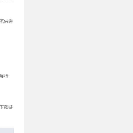
流供选
屏特
的下载链