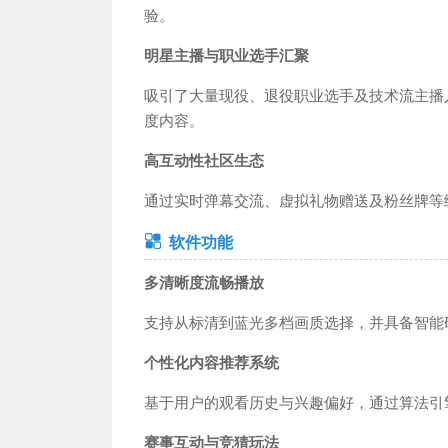
验。
工具应用
教育学习
运动健身
社交聊天
小说漫画
手机
明星主播与职业选手汇聚
导航出行
影音播放
新闻财经
商务办公
摄影摄像
生活
吸引了大量现役、退役职业选手及技术流主播入驻
度内容。
高互动性社区生态
通过实时弹幕交流、虚拟礼物赠送及粉丝牌等
软件功能
多清晰度流畅播放
支持从标清到蓝光多档画质选择，并具备智能
个性化内容推荐系统
基于用户的观看历史与兴趣偏好，通过算法引
赛事互动与竞猜玩法