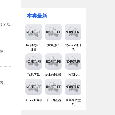
本类最新
解读的深
屏幕触控加
派派壁纸
北斗AR地球
速器
仪
感。
飞驰下载
aloha浏览器
小灯泡AI
流。
Golink加速器
非凡浏览器
最美免费壁
。
纸