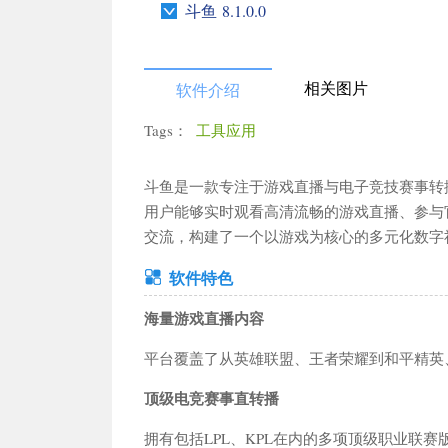
斗鱼 8.1.0.0
相关图片
软件介绍
Tags：
工具应用
更多栏目
斗鱼是一款专注于游戏直播与电子竞技赛事转
用户能够实时观看高清流畅的游戏直播、参与
交流，构建了一个以游戏为核心的多元化数字
搜
软件特色
海量游戏直播内容
角色扮演
动作格斗
卡牌策略
赛车竞速
休闲益智
模拟
平台覆盖了从英雄联盟、王者荣耀到和平精英
音乐舞蹈
飞行射击
体育竞技
冒险游戏
策略塔防
辅助
顶级电竞赛事直转播
拥有包括LPL、KPL在内的多项顶级职业联