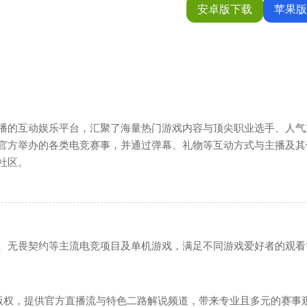
安卓版下载
苹果版
×
播的互动娱乐平台，汇聚了海量热门游戏内容与顶尖职业选手、人气
官方举办的各类电竞赛事，并通过弹幕、礼物等互动方式与主播及其
社区。
索
经营
、无畏契约等主流电竞项目及单机游戏，满足不同游戏爱好者的观看
工具
赛版权，提供官方直播流与特色二路解说频道，带来专业且多元的赛事