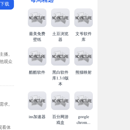
下载
最美免费
土豆浏览
文爷软件
壁纸
器
库
主播。
他观众
酷酷软件
黑白软件
熊猫映射
库1.3.0版
本
需求。
ins加速器
百分网游
google
戏盒
chrom...
观看体