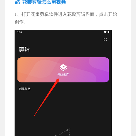
花瓣剪辑怎么剪视频
休闲益智
模拟经营
音乐舞蹈
飞行射击
1、打开花瓣剪辑软件进入花瓣剪辑界面，点击开始
创作。
体育竞技
冒险游戏
策略塔防
辅助工具
工具应用
教育学习
运动健身
社交聊天
小说漫画
手机购物
导航出行
影音播放
新闻财经
商务办公
摄影摄像
生活服务