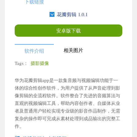
下载链接
花瓣剪辑 1.0.1
安卓版下载
相关图片
软件介绍
Tags：
摄影摄像
×
更多栏目
华为花瓣剪辑app是一款集音频与视频编辑功能于一
体的综合性创作软件，为用户提供了从声音处理到影
像剪辑的全流程软件。软件整合了先进的音频算法与
搜索
直观的视频编辑工具，帮助内容创作者、自媒体从业
者及普通用户轻松实现专业级的影音作品制作，无需
复杂的操作即可完成从素材处理到成品输出的完整工
作。
角色扮演
动作格斗
卡牌策略
赛车竞速