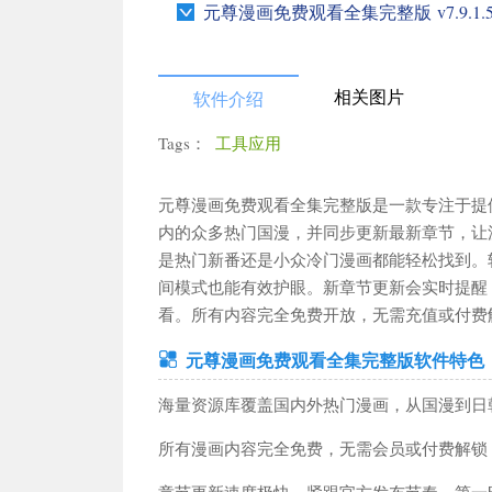
元尊漫画免费观看全集完整版 v7.9.1.58
相关图片
软件介绍
Tags：
工具应用
更多栏目
元尊漫画免费观看全集完整版是一款专注于提
内的众多热门国漫，并同步更新最新章节，让
是热门新番还是小众冷门漫画都能轻松找到。
搜
间模式也能有效护眼。新章节更新会实时提醒
看。所有内容完全免费开放，无需充值或付费
元尊漫画免费观看全集完整版软件特色
角色扮演
动作格斗
卡牌策略
赛车竞速
休闲益智
模拟
海量资源库覆盖国内外热门漫画，从国漫到日
音乐舞蹈
飞行射击
体育竞技
冒险游戏
策略塔防
辅助
所有漫画内容完全免费，无需会员或付费解锁