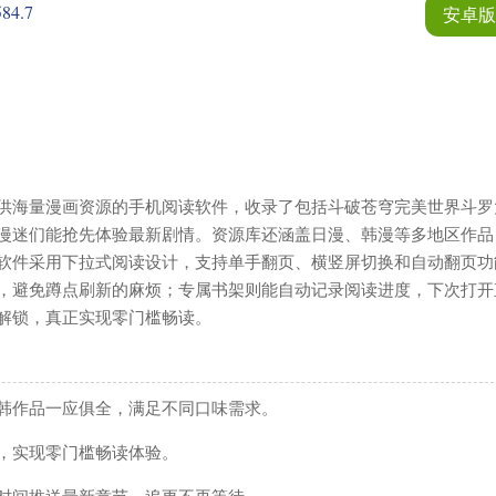
4.7
安卓版
×
供海量漫画资源的手机阅读软件，收录了包括斗破苍穹完美世界斗罗
漫迷们能抢先体验最新剧情。资源库还涵盖日漫、韩漫等多地区作品
软件采用下拉式阅读设计，支持单手翻页、横竖屏切换和自动翻页功
索
，避免蹲点刷新的麻烦；专属书架则能自动记录阅读进度，下次打开
解锁，真正实现零门槛畅读。
经营
韩作品一应俱全，满足不同口味需求。
工具
，实现零门槛畅读体验。