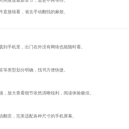
时间推送最新章节，追更不再等待。
购物
件直接续看，省去手动翻找的麻烦。
服务
载到手机里，出门在外没有网络也能随时看。
笑等类型划分明确，找书方便快捷。
顿，放大查看细节依然清晰锐利，阅读体验极佳。
动翻页，完美适配各种尺寸的手机屏幕。