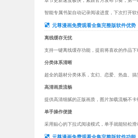
章节更新速度极快，紧跟官方发布节奏，第一
工具应用
教育学习
运动健身
社交聊天
小说漫画
手机
智能专属书架自动记录阅读进度，下次打开软
导航出行
影音播放
新闻财经
商务办公
摄影摄像
生活
元尊漫画免费观看全集完整版软件优势
离线缓存无忧
支持一键离线缓存功能，提前将喜欢的作品下
分类体系清晰
超全的题材分类体系，玄幻、恋爱、热血、搞
高清画质流畅
提供高清细腻的正版画质，图片加载流畅不卡
单手操作便捷
采用贴心的下拉式阅读模式，单手就能轻松滑
元尊漫画免费观看全集完整版软件功能