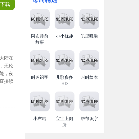
下载
阿布睡前
小小优趣
叽里呱啦
故事
大陆在
，无论
能，夜
叫叫识字
儿歌多多
叫叫绘本
直接续
HD
小布咕
宝宝上厕
帮帮识字
所